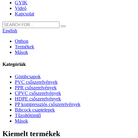
GYIK
Videó
Kapcsolat
English
Otthon
Termékek
Mások
Kategóriák
Gömbcsapok
PVC csőszerelvények
PPR csőszerelvények
CPVC csőszerelvények
HDPE csőszerelvények
PP kompressziós csőszerelvények
Bibcock csaptelepek
Tűzoltótömlő
Mások
Kiemelt termékek