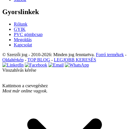
Gyorslinkek
Rólunk
GYIK
PVC gömbcsap
Megoldás
Kapcsolat
© Szerzői jog - 2010-2026: Minden jog fenntartva.
Forró termékek
-
Oldaltérkép
-
TOP BLOG
-
LEGJOBB KERESÉS
Visszahívás kérése
Kattintson a csevegéshez
Most már online vagyok.