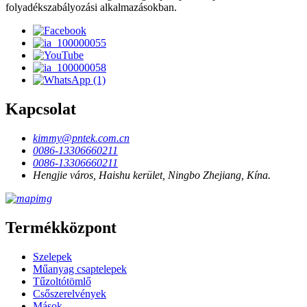
folyadékszabályozási alkalmazásokban.
Kapcsolat
kimmy@pntek.com.cn
0086-13306660211
0086-13306660211
Hengjie város, Haishu kerület, Ningbo Zhejiang, Kína.
Termékközpont
Szelepek
Műanyag csaptelepek
Tűzoltótömlő
Csőszerelvények
Mások