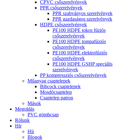
CPVC csőszerelvények
PPR csőszerelvények
PPR szabványos szerelvények
PPR gazdaságos szerelvények
HDPE csőszerelvények
PE100 HDPE tokos fúziós
csőszerelvények
PE100 HDPE tompafúziós
csőszerelvények
PE100 HDPE elektrofúziós
csőszerelvények
PE100 HDPE GSHP speciális
szerelvények
PP kompressziós csőszerelvények
Műanyag csaptelepek
Bibcock csaptelepek
Mosdócsaptelep
Csaptelep patron
Mások
Megoldás
PVC gömbcsap
Rólunk
Hír
Hír
Blogok