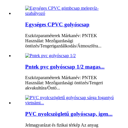
Egységes CPVC golyóscsap
Eszközparaméterek Márkanév: PNTEK
Használat: Mezőgazdasági
öntözés/Tengerigazdálkodás/Átmoszféra...
Pntek pvc golyóscsap 1/2 magas...
Eszközparaméterek Márkanév: PNTEK
Használat: Mezőgazdasági öntözés/Tengeri
akvakultúra/Öntö...
PVC nyolcszögletű golyóscsap, igen...
Jelmagyarázat és fizikai térkép Az anyag