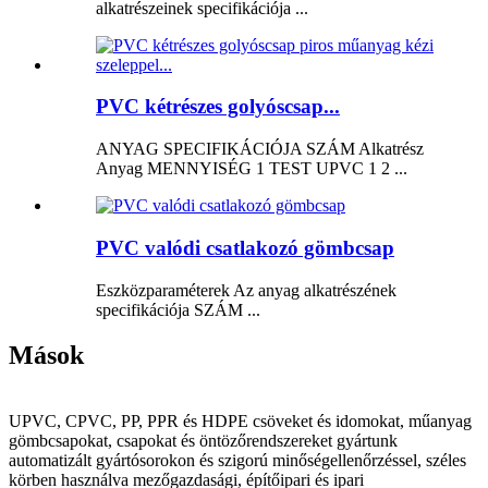
alkatrészeinek specifikációja ...
PVC kétrészes golyóscsap...
ANYAG SPECIFIKÁCIÓJA SZÁM Alkatrész
Anyag MENNYISÉG 1 TEST UPVC 1 2 ...
PVC valódi csatlakozó gömbcsap
Eszközparaméterek Az anyag alkatrészének
specifikációja SZÁM ...
Mások
UPVC, CPVC, PP, PPR és HDPE csöveket és idomokat, műanyag
gömbcsapokat, csapokat és öntözőrendszereket gyártunk
automatizált gyártósorokon és szigorú minőségellenőrzéssel, széles
körben használva mezőgazdasági, építőipari és ipari