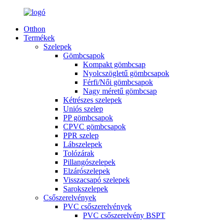
Otthon
Termékek
Szelepek
Gömbcsapok
Kompakt gömbcsap
Nyolcszögletű gömbcsapok
Férfi/Női gömbcsapok
Nagy méretű gömbcsap
Kétrészes szelepek
Uniós szelep
PP gömbcsapok
CPVC gömbcsapok
PPR szelep
Lábszelepek
Tolózárak
Pillangószelepek
Elzárószelepek
Visszacsapó szelepek
Sarokszelepek
Csőszerelvények
PVC csőszerelvények
PVC csőszerelvény BSPT