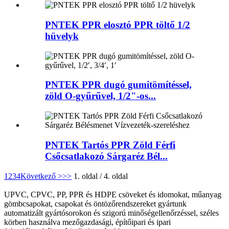
PNTEK PPR elosztó PPR töltő 1/2
hüvelyk
PNTEK PPR dugó gumitömítéssel,
zöld O-gyűrűvel, 1/2"-os...
PNTEK Tartós PPR Zöld Férfi
Csőcsatlakozó Sárgaréz Bél...
1
2
3
4
Következő >
>>
1. oldal / 4. oldal
UPVC, CPVC, PP, PPR és HDPE csöveket és idomokat, műanyag
gömbcsapokat, csapokat és öntözőrendszereket gyártunk
automatizált gyártósorokon és szigorú minőségellenőrzéssel, széles
körben használva mezőgazdasági, építőipari és ipari