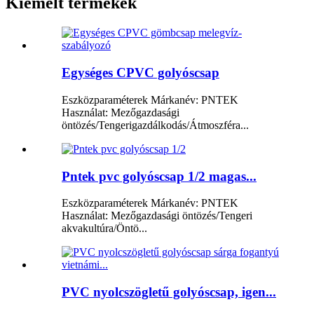
Kiemelt termékek
Egységes CPVC golyóscsap
Eszközparaméterek Márkanév: PNTEK
Használat: Mezőgazdasági
öntözés/Tengerigazdálkodás/Átmoszféra...
Pntek pvc golyóscsap 1/2 magas...
Eszközparaméterek Márkanév: PNTEK
Használat: Mezőgazdasági öntözés/Tengeri
akvakultúra/Öntö...
PVC nyolcszögletű golyóscsap, igen...