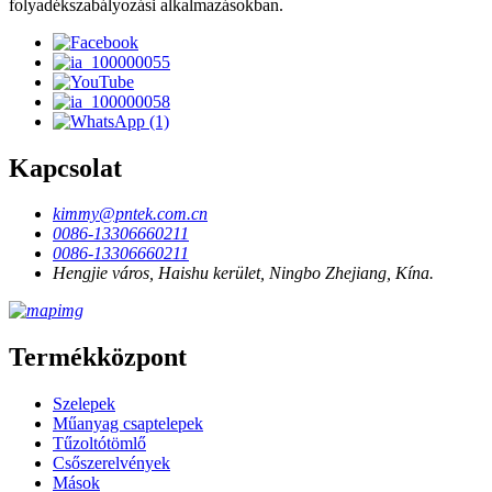
folyadékszabályozási alkalmazásokban.
Kapcsolat
kimmy@pntek.com.cn
0086-13306660211
0086-13306660211
Hengjie város, Haishu kerület, Ningbo Zhejiang, Kína.
Termékközpont
Szelepek
Műanyag csaptelepek
Tűzoltótömlő
Csőszerelvények
Mások