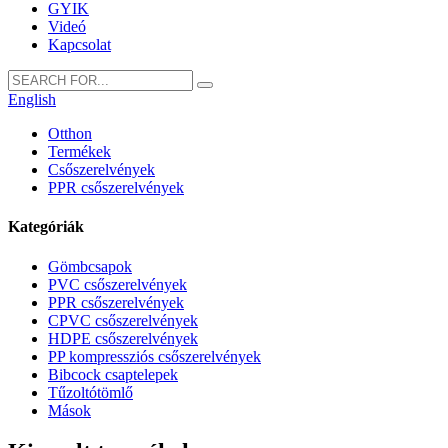
GYIK
Videó
Kapcsolat
English
Otthon
Termékek
Csőszerelvények
PPR csőszerelvények
Kategóriák
Gömbcsapok
PVC csőszerelvények
PPR csőszerelvények
CPVC csőszerelvények
HDPE csőszerelvények
PP kompressziós csőszerelvények
Bibcock csaptelepek
Tűzoltótömlő
Mások