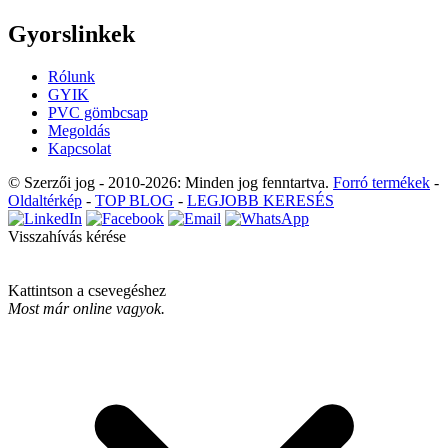
Gyorslinkek
Rólunk
GYIK
PVC gömbcsap
Megoldás
Kapcsolat
© Szerzői jog - 2010-2026: Minden jog fenntartva.
Forró termékek
-
Oldaltérkép
-
TOP BLOG
-
LEGJOBB KERESÉS
Visszahívás kérése
Kattintson a csevegéshez
Most már online vagyok.