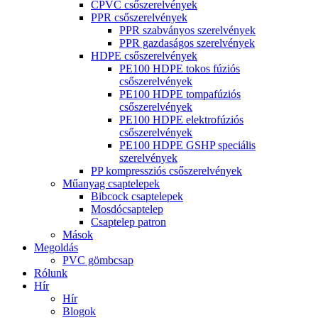
CPVC csőszerelvények
PPR csőszerelvények
PPR szabványos szerelvények
PPR gazdaságos szerelvények
HDPE csőszerelvények
PE100 HDPE tokos fúziós
csőszerelvények
PE100 HDPE tompafúziós
csőszerelvények
PE100 HDPE elektrofúziós
csőszerelvények
PE100 HDPE GSHP speciális
szerelvények
PP kompressziós csőszerelvények
Műanyag csaptelepek
Bibcock csaptelepek
Mosdócsaptelep
Csaptelep patron
Mások
Megoldás
PVC gömbcsap
Rólunk
Hír
Hír
Blogok