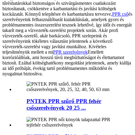
tűréshatárokkal biztonságos és szivárgásmentes csatlakozást
biztosítanak, csökkentve a karbantartási és javítási költségek
kockázatát.
Könnyű telepítésre és karbantartásra tervezve,
PPR cső
és
szerelvényeink felhasználóbarát kialakításúak, amelyek gyors és
problémamentes összeszerelést tesznek lehetővé, így időt és energiát
takarít meg a vízvezeték-szerelési projektek során. Akár profi
vízvezeték-szerelő, akár barkácsoló, PPR szelepeink és
szerelvényeink tökéletes választást jelentenek a következő
vízvezeték-szerelési vagy javítási munkához.
Kivételes
teljesítményük mellett a mi
PPR szerelvények
Emellett
korrózióállóak, ami hosszú távú megbízhatóságot és élettartamot
biztosít. Ezáltal költséghatékony megoldást jelentenek, amely kiállja
az idő próbáját, évekig tartó problémamentes működést és
nyugalmat biztosítva.
PNTEK PPR szűrő PPR fehér
csőszerelvények 20 25 ...