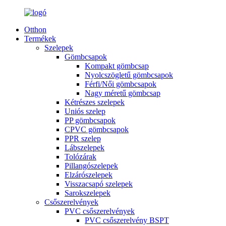
Otthon
Termékek
Szelepek
Gömbcsapok
Kompakt gömbcsap
Nyolcszögletű gömbcsapok
Férfi/Női gömbcsapok
Nagy méretű gömbcsap
Kétrészes szelepek
Uniós szelep
PP gömbcsapok
CPVC gömbcsapok
PPR szelep
Lábszelepek
Tolózárak
Pillangószelepek
Elzárószelepek
Visszacsapó szelepek
Sarokszelepek
Csőszerelvények
PVC csőszerelvények
PVC csőszerelvény BSPT