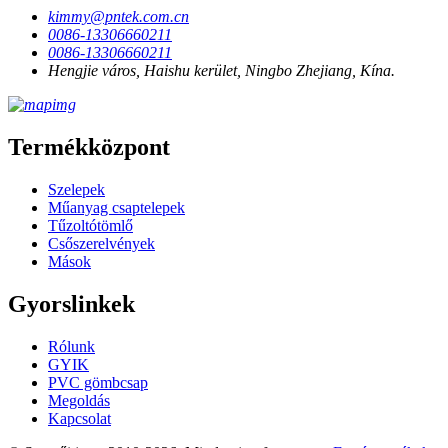
kimmy@pntek.com.cn
0086-13306660211
0086-13306660211
Hengjie város, Haishu kerület, Ningbo Zhejiang, Kína.
Termékközpont
Szelepek
Műanyag csaptelepek
Tűzoltótömlő
Csőszerelvények
Mások
Gyorslinkek
Rólunk
GYIK
PVC gömbcsap
Megoldás
Kapcsolat