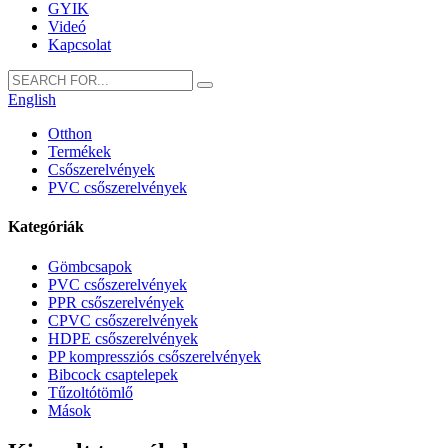
GYIK
Videó
Kapcsolat
English
Otthon
Termékek
Csőszerelvények
PVC csőszerelvények
Kategóriák
Gömbcsapok
PVC csőszerelvények
PPR csőszerelvények
CPVC csőszerelvények
HDPE csőszerelvények
PP kompressziós csőszerelvények
Bibcock csaptelepek
Tűzoltótömlő
Mások