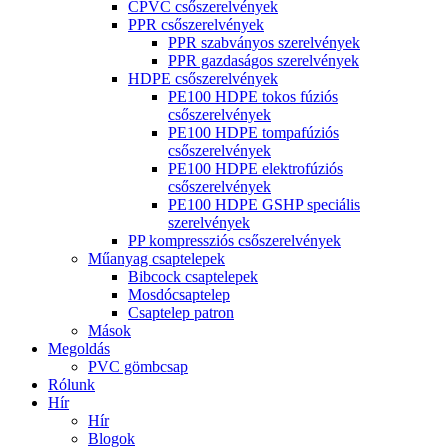
CPVC csőszerelvények
PPR csőszerelvények
PPR szabványos szerelvények
PPR gazdaságos szerelvények
HDPE csőszerelvények
PE100 HDPE tokos fúziós
csőszerelvények
PE100 HDPE tompafúziós
csőszerelvények
PE100 HDPE elektrofúziós
csőszerelvények
PE100 HDPE GSHP speciális
szerelvények
PP kompressziós csőszerelvények
Műanyag csaptelepek
Bibcock csaptelepek
Mosdócsaptelep
Csaptelep patron
Mások
Megoldás
PVC gömbcsap
Rólunk
Hír
Hír
Blogok