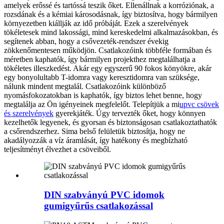
amelyek erőssé és tartóssá teszik őket. Ellenállnak a korróziónak, a
rozsdának és a kémiai károsodásnak, így biztosítva, hogy bármilyen
környezetben kiállják az idő próbáját. Ezek a szerelvények
tökéletesek mind lakossági, mind kereskedelmi alkalmazásokban, és
segítenek abban, hogy a csővezeték-rendszer évekig
zökkenőmentesen működjön.
Csatlakozóink többféle formában és
méretben kaphatók, így bármilyen projekthez megtalálhatja a
tökéletes illeszkedést. Akár egy egyszerű 90 fokos könyökre, akár
egy bonyolultabb T-idomra vagy keresztidomra van szüksége,
nálunk mindent megtalál. Csatlakozóink különböző
nyomásfokozatokban is kaphatók, így biztos lehet benne, hogy
megtalálja az Ön igényeinek megfelelőt.
Telepítjük a mi
upvc csövek
és szerelvények
gyerekjáték. Úgy tervezték őket, hogy könnyen
kezelhetők legyenek, és gyorsan és biztonságosan csatlakoztathatók
a csőrendszerhez. Sima belső felületük biztosítja, hogy ne
akadályozzák a víz áramlását, így hatékony és megbízható
teljesítményt élvezhet a csöveiből.
DIN szabványú PVC idomok
gumigyűrűs csatlakozással