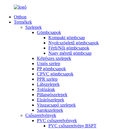
Otthon
Termékek
Szelepek
Gömbcsapok
Kompakt gömbcsap
Nyolcszögletű gömbcsapok
Férfi/Női gömbcsapok
Nagy méretű gömbcsap
Kétrészes szelepek
Uniós szelep
PP gömbcsapok
CPVC gömbcsapok
PPR szelep
Lábszelepek
Tolózárak
Pillangószelepek
Elzárószelepek
Visszacsapó szelepek
Sarokszelepek
Csőszerelvények
PVC csőszerelvények
PVC csőszerelvény BSPT