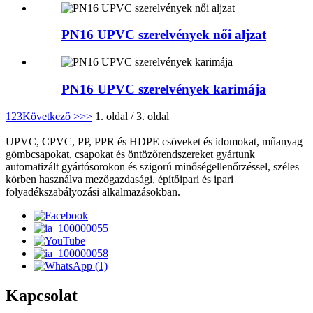
PN16 UPVC szerelvények női aljzat
PN16 UPVC szerelvények karimája
1
2
3
Következő >
>>
1. oldal / 3. oldal
UPVC, CPVC, PP, PPR és HDPE csöveket és idomokat, műanyag
gömbcsapokat, csapokat és öntözőrendszereket gyártunk
automatizált gyártósorokon és szigorú minőségellenőrzéssel, széles
körben használva mezőgazdasági, építőipari és ipari
folyadékszabályozási alkalmazásokban.
Kapcsolat