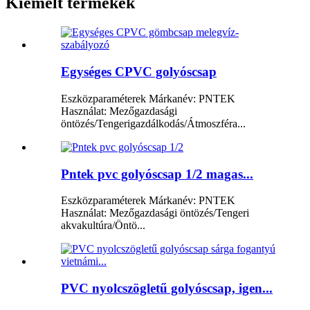
Kiemelt termékek
Egységes CPVC golyóscsap
Eszközparaméterek Márkanév: PNTEK
Használat: Mezőgazdasági
öntözés/Tengerigazdálkodás/Átmoszféra...
Pntek pvc golyóscsap 1/2 magas...
Eszközparaméterek Márkanév: PNTEK
Használat: Mezőgazdasági öntözés/Tengeri
akvakultúra/Öntö...
PVC nyolcszögletű golyóscsap, igen...