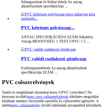
Jelmagyarázat és fizikai térkép Az anyag
alkatrészeinek specifikációja ...
PVC kétrészes golyóscsap...
ANYAG SPECIFIKÁCIÓJA SZÁM Alkatrész
Anyag MENNYISÉG 1 TEST UPVC 1 2 ...
PVC valódi csatlakozó gömbcsap
Eszközparaméterek Az anyag alkatrészének
specifikációja SZÁM ...
PVC csőszerelvények
Tartós és megbízható idomokat keres UPVC csöveihez? Ne
keressen tovább!
upvc cpvc csőszerelvények
tökéletes megoldást
kínálnak minden vízvezeték-szerelési és csőszerelési igényére.
A
miénk
upvc csőszerelvény
kiváló minőségű anyagokból készülnek,