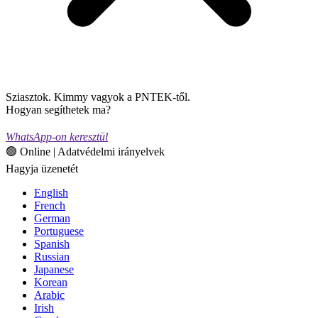
Sziasztok. Kimmy vagyok a PNTEK-től.
Hogyan segíthetek ma?
WhatsApp-on keresztül
🟢 Online | Adatvédelmi irányelvek
Hagyja üzenetét
English
French
German
Portuguese
Spanish
Russian
Japanese
Korean
Arabic
Irish