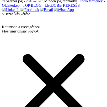
© Szerzői jog - 2010-2026: Minden jog fenntartva.
Forró termékek
-
Oldaltérkép
-
TOP BLOG
-
LEGJOBB KERESÉS
Visszahívás kérése
Kattintson a csevegéshez
Most már online vagyok.